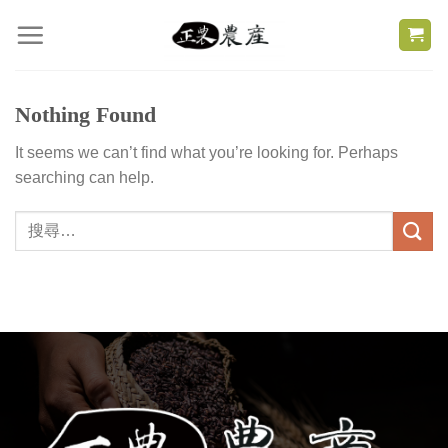
Skip
to
content
Nothing Found
It seems we can’t find what you’re looking for. Perhaps
searching can help.